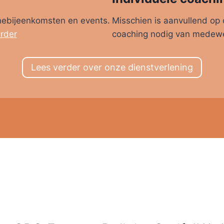
nebijeenkomsten en events.
Misschien is aanvullend op 
rder
coaching nodig van medewe
Lees verder over onze dienstverlening