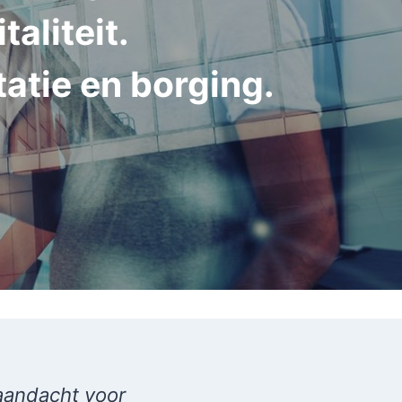
taliteit.
atie en borging.
aandacht voor