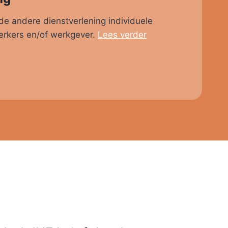
de andere dienstverlening individuele
rkers en/of werkgever.
Lees verder